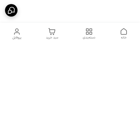
خانه
دسته‌بندی
سبد خرید
پروفایل
دسترسی سریع
شرایط تعویض و مرجوعی
تماس با ما
کالا
درباره ما
کد تخفیفات روزانه هوجی
کالا
نحوه پیگیری سفارشات و کد
مرسولات