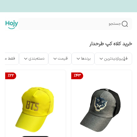
جستجو
خرید کلاه کپ طرحدار
پربازدیدترین
برندها
قیمت
دسته‌بندی
فقط محص
%
22
%
43