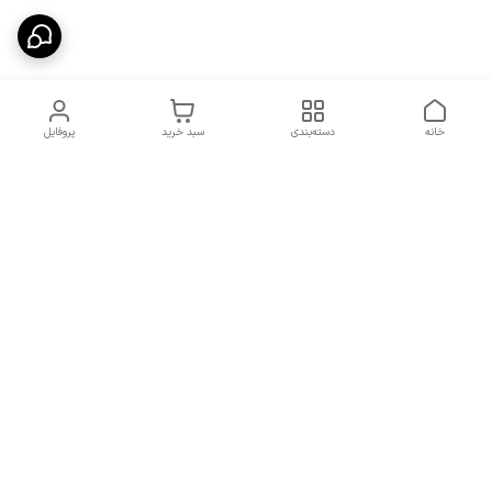
خانه
دسته‌بندی
سبد خرید
پروفایل
دسترسی سریع
شرایط تعویض و مرجوعی
تماس با ما
کالا
درباره ما
کد تخفیفات روزانه هوجی
کالا
نحوه پیگیری سفارشات و کد
مرسولات