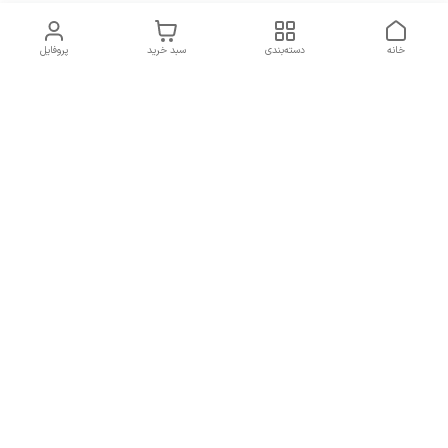
خانه
دسته‌بندی
سبد خرید
پروفایل
دسترسی سریع
شرایط تعویض و مرجوعی
تماس با ما
کالا
درباره ما
کد تخفیفات روزانه هوجی
کالا
نحوه پیگیری سفارشات و کد
مرسولات
هفت روز هفته ، از ساعت ۹صبح الی ۹شب پاسخگوی شما هستیم
در صورتی که نیاز به مشاوره و پشتیبانی داشتید از طریق راه های