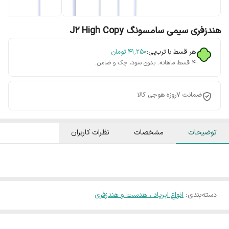
هندزفری سیمی سامسونگ J2 High Copy
هر قسط با ترب‌پی:
۴۱٬۲۵۰
تومان
۴ قسط ماهانه. بدون سود، چک و ضامن.
ضمانت 7روزه هوجی کالا
توضیحات
مشخصات
نظرات کاربران
دسته‌بندی
:
انواع ایرپاد ، هدست و هندزفری