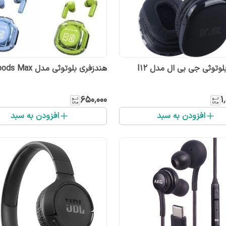
وتوثی جی بی ال مدل I12
هندزفری بلوتوثی مدل Ultrapods Max
۶۵۰٬۰۰۰
۱
افزودن به سبد
افزودن به سبد