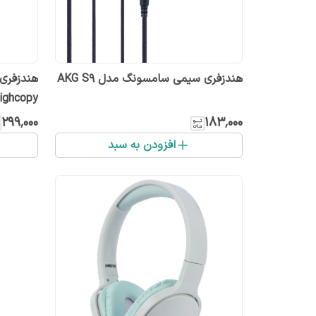
هندزفری سیمی سامسونگ مدل AKG S9
ighcopy
۲۹۹٬۰۰۰
۱۸۳٬۰۰۰
افزودن به سبد