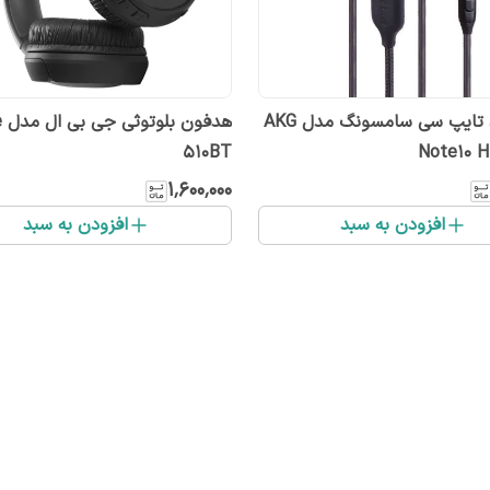
هندزفری تایپ سی سامسونگ مدل AKG
هد
510BT
Note10 H
۱٬۶۰۰٬۰۰۰
افزودن به سبد
افزودن به سبد