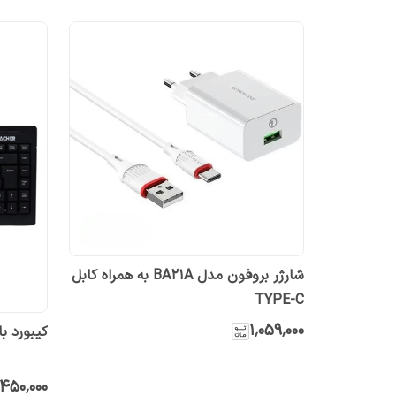
شارژر بروفون مدل BA21A به همراه کابل
TYPE-C
۱٬۰۵۹٬۰۰۰
کیبورد باس
٬۴۵۰٬۰۰۰