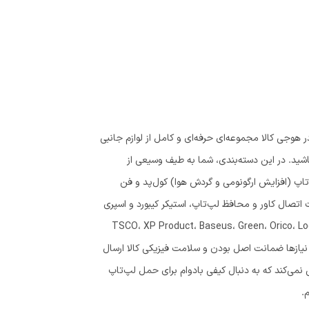
 هوجی کالا مجموعه‌ای حرفه‌ای و کامل از لوازم جانبی
 باشید. در این دسته‌بندی، شما به طیف وسیعی از
 (ضدضربه، ضدآب، مناسب لپ‌تاپ‌های ۱۳ تا ۱۷ اینچ) پایه نگهدارنده لپ‌تاپ (افزایش ارگونومی و گردش هوا) کول‌پد و فن
رد وایرلس و با سیم با دقت بالا هاب USB، مبدل تایپ C، کارت‌خوان و تجهیزات اتصال کاور و محافظ لپ‌تاپ، استیکر کیبورد و اسپری
پ‌تاپ، نگهدارنده کابل، رم ریدر و سایر اکسسوری‌ها ما در فروشگاه هوجی محصولات برندهای معتبر مثل TSCO، XP Product، Baseus، Green، Orico، Logitech،
رای همه نیازها ضمانت اصل بودن و سلامت فیزیکی کالا ارسال
نمی‌کند که به دنبال کیفی بادوام برای حمل لپ‌تاپ
.