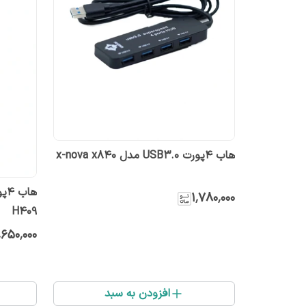
هاب ۴پورت USB3.0 مدل x-nova x840
۱٬۷۸۰٬۰۰۰
H409
٬۶۵۰٬۰۰۰
افزودن به سبد