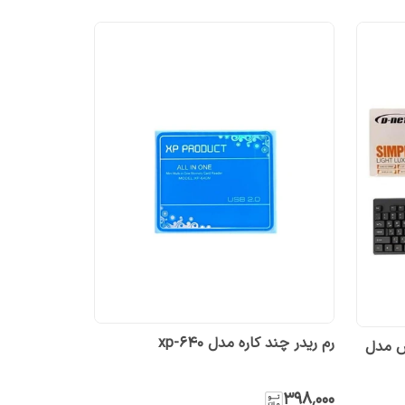
رم ریدر چند کاره مدل xp-640
س مدل
۳۹۸٬۰۰۰