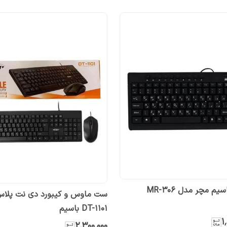
یم مچر مدل MR-306
ست ماوس و کیبورد دی نت پلا
DT-1101 باسیم
۱
۲٬۳۰۰٬۰۰۰