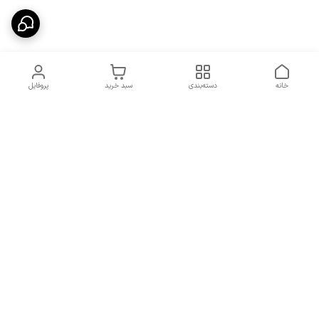
خانه
دسته‌بندی
سبد خرید
پروفایل
دسترسی سریع
شرایط تعویض و مرجوعی
تماس با ما
کالا
درباره ما
کد تخفیفات روزانه هوجی
کالا
نحوه پیگیری سفارشات و کد
مرسولات