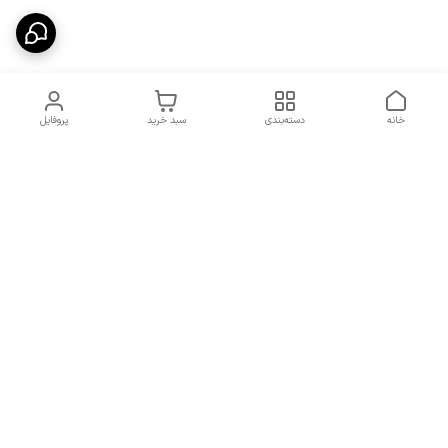
خانه
دسته‌بندی
سبد خرید
پروفایل
دسترسی سریع
شرایط تعویض و مرجوعی
تماس با ما
کالا
درباره ما
کد تخفیفات روزانه هوجی
کالا
نحوه پیگیری سفارشات و کد
مرسولات