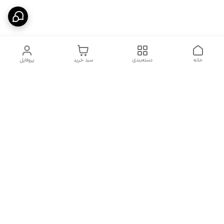
خانه
دسته‌بندی
سبد خرید
پروفایل
دسترسی سریع
شرایط تعویض و مرجوعی
تماس با ما
کالا
درباره ما
کد تخفیفات روزانه هوجی
کالا
نحوه پیگیری سفارشات و کد
مرسولات