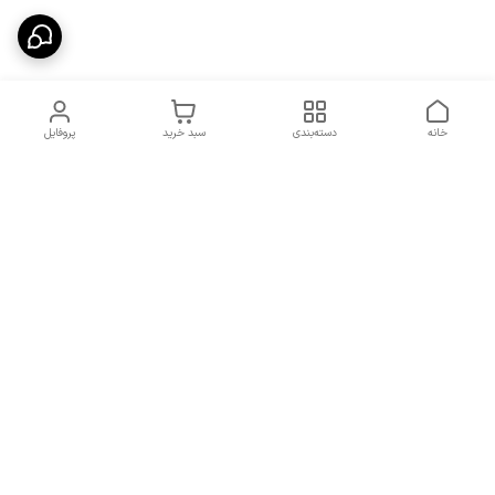
خانه
دسته‌بندی
سبد خرید
پروفایل
دسترسی سریع
شرایط تعویض و مرجوعی
تماس با ما
کالا
درباره ما
کد تخفیفات روزانه هوجی
کالا
نحوه پیگیری سفارشات و کد
مرسولات