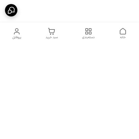
خانه
دسته‌بندی
سبد خرید
پروفایل
دسترسی سریع
شرایط تعویض و مرجوعی
تماس با ما
کالا
درباره ما
کد تخفیفات روزانه هوجی
کالا
نحوه پیگیری سفارشات و کد
مرسولات