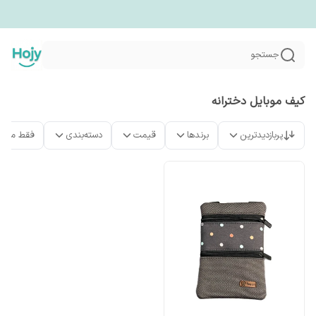
جستجو
کیف موبایل دخترانه
پربازدیدترین
برندها
قیمت
دسته‌بندی
فقط محص