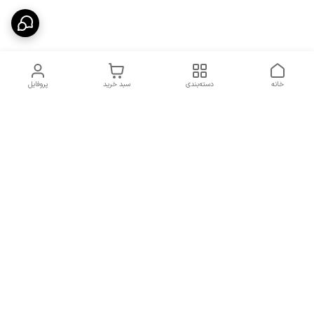
خانه
دسته‌بندی
سبد خرید
پروفایل
دسترسی سریع
شرایط تعویض و مرجوعی
تماس با ما
کالا
درباره ما
کد تخفیفات روزانه هوجی
کالا
نحوه پیگیری سفارشات و کد
مرسولات