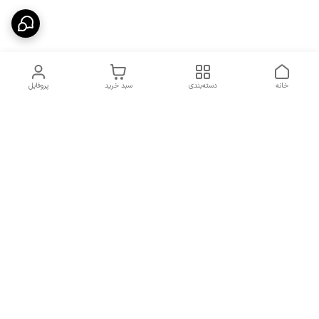
خانه
دسته‌بندی
سبد خرید
پروفایل
دسترسی سریع
شرایط تعویض و مرجوعی
تماس با ما
کالا
درباره ما
کد تخفیفات روزانه هوجی
کالا
نحوه پیگیری سفارشات و کد
مرسولات