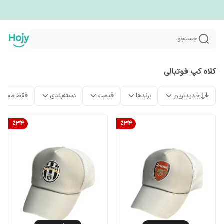
جستجو
کلاه کپ فوتبالی
جدیدترین
برندها
قیمت
دسته‌بندی
فقط محصو
%
34
%
34