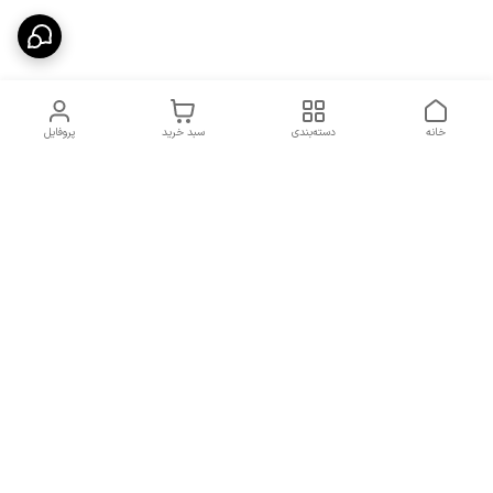
خانه
دسته‌بندی
سبد خرید
پروفایل
دسترسی سریع
شرایط تعویض و مرجوعی
تماس با ما
کالا
درباره ما
کد تخفیفات روزانه هوجی
کالا
نحوه پیگیری سفارشات و کد
مرسولات