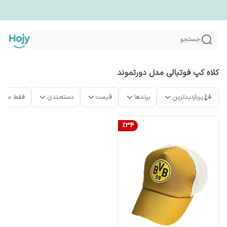
جستجو
کلاه کپ فوتبالی مدل دورتموند
پربازدیدترین
برندها
قیمت
دسته‌بندی
فقط محص
%
34