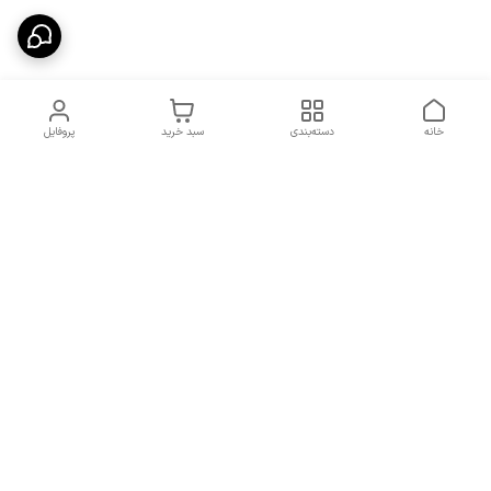
خانه
دسته‌بندی
سبد خرید
پروفایل
دسترسی سریع
شرایط تعویض و مرجوعی
تماس با ما
کالا
درباره ما
کد تخفیفات روزانه هوجی
کالا
نحوه پیگیری سفارشات و کد
مرسولات