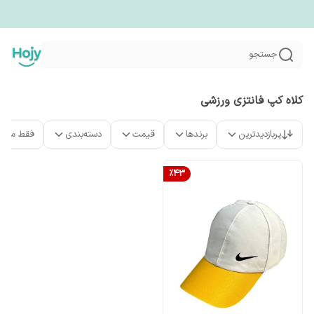
جستجو
کلاه کپ فانتزی ورزشی
پربازدیدترین
برندها
قیمت
دسته‌بندی
فقط محص
%
43