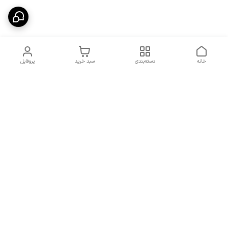
خانه
دسته‌بندی
سبد خرید
پروفایل
دسترسی سریع
شرایط تعویض و مرجوعی
تماس با ما
کالا
درباره ما
کد تخفیفات روزانه هوجی
کالا
نحوه پیگیری سفارشات و کد
مرسولات