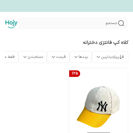
جستجو
کلاه کپ فانتزی دخترانه
پربازدیدترین
برندها
قیمت
دسته‌بندی
فقط محص
%
25