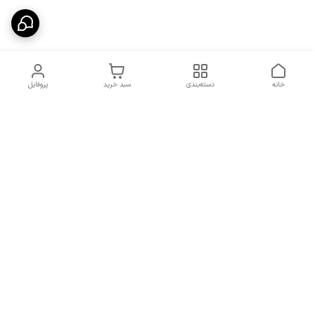
خانه
دسته‌بندی
سبد خرید
پروفایل
دسترسی سریع
شرایط تعویض و مرجوعی
تماس با ما
کالا
درباره ما
کد تخفیفات روزانه هوجی
کالا
نحوه پیگیری سفارشات و کد
مرسولات