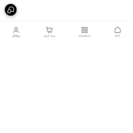
خانه
دسته‌بندی
سبد خرید
پروفایل
دسترسی سریع
شرایط تعویض و مرجوعی
تماس با ما
کالا
درباره ما
کد تخفیفات روزانه هوجی
کالا
نحوه پیگیری سفارشات و کد
مرسولات