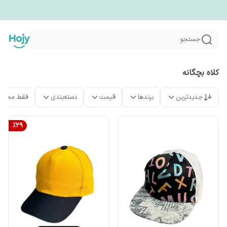
جستجو
کلاه بچگانه
جدیدترین
برندها
قیمت
دسته‌بندی
فقط محصو
%
29