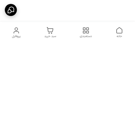
خانه
دسته‌بندی
سبد خرید
پروفایل
دسترسی سریع
شرایط تعویض و مرجوعی
تماس با ما
کالا
درباره ما
کد تخفیفات روزانه هوجی
کالا
نحوه پیگیری سفارشات و کد
مرسولات