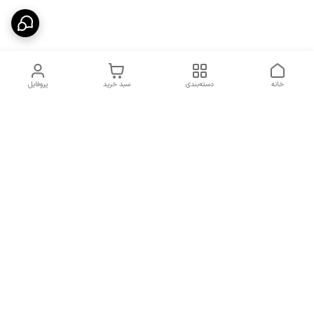
خانه
دسته‌بندی
سبد خرید
پروفایل
دسترسی سریع
شرایط تعویض و مرجوعی
تماس با ما
کالا
درباره ما
کد تخفیفات روزانه هوجی
کالا
نحوه پیگیری سفارشات و کد
مرسولات