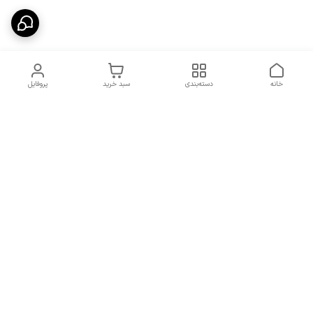
خانه
دسته‌بندی
سبد خرید
پروفایل
دسترسی سریع
شرایط تعویض و مرجوعی
تماس با ما
کالا
درباره ما
کد تخفیفات روزانه هوجی
کالا
نحوه پیگیری سفارشات و کد
مرسولات