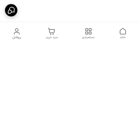
خانه
دسته‌بندی
سبد خرید
پروفایل
دسترسی سریع
شرایط تعویض و مرجوعی
تماس با ما
کالا
درباره ما
کد تخفیفات روزانه هوجی
کالا
نحوه پیگیری سفارشات و کد
مرسولات