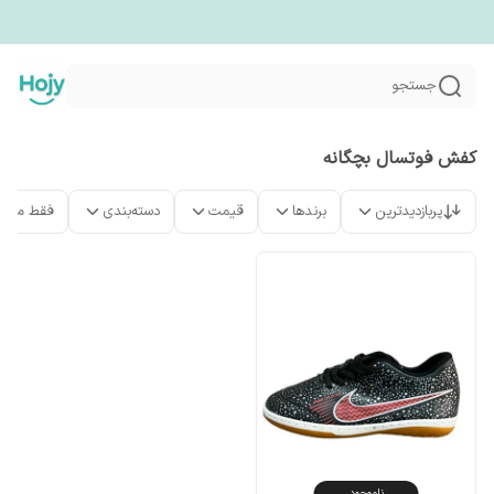
جستجو
کفش فوتسال بچگانه
پربازدیدترین
برندها
قیمت
دسته‌بندی
فقط محص
ناموجود