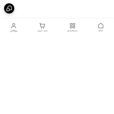
خانه
دسته‌بندی
سبد خرید
پروفایل
دسترسی سریع
شرایط تعویض و مرجوعی
تماس با ما
کالا
درباره ما
کد تخفیفات روزانه هوجی
کالا
نحوه پیگیری سفارشات و کد
مرسولات