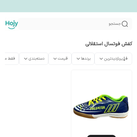
جستجو
کفش فوتسال استقلالی
پربازدیدترین
برندها
قیمت
دسته‌بندی
فقط محص