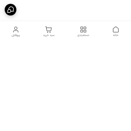
خانه
دسته‌بندی
سبد خرید
پروفایل
دسترسی سریع
شرایط تعویض و مرجوعی
تماس با ما
کالا
درباره ما
کد تخفیفات روزانه هوجی
کالا
نحوه پیگیری سفارشات و کد
مرسولات