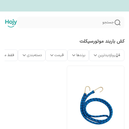
جستجو
کش باربند موتورسیکلت
پربازدیدترین
برندها
قیمت
دسته‌بندی
فقط محص