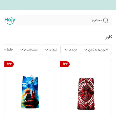
جستجو
کاور
پربازدیدترین
برندها
قیمت
دسته‌بندی
فقط محص
%
26
%
26