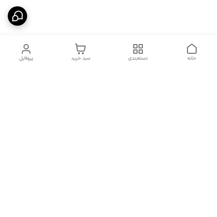
خانه
دسته‌بندی
سبد خرید
پروفایل
دسترسی سریع
شرایط تعویض و مرجوعی
تماس با ما
کالا
درباره ما
کد تخفیفات روزانه هوجی
کالا
نحوه پیگیری سفارشات و کد
مرسولات