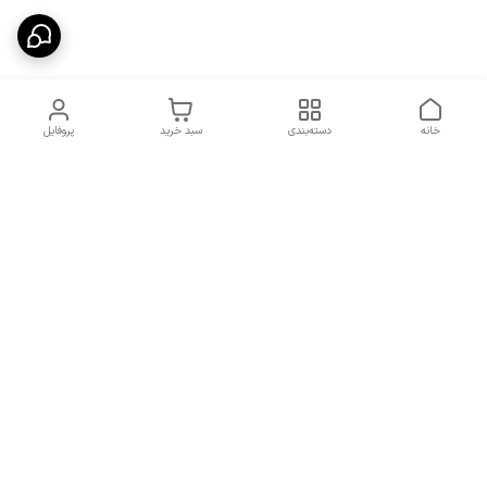
خانه
دسته‌بندی
سبد خرید
پروفایل
دسترسی سریع
شرایط تعویض و مرجوعی
تماس با ما
کالا
درباره ما
کد تخفیفات روزانه هوجی
کالا
نحوه پیگیری سفارشات و کد
مرسولات