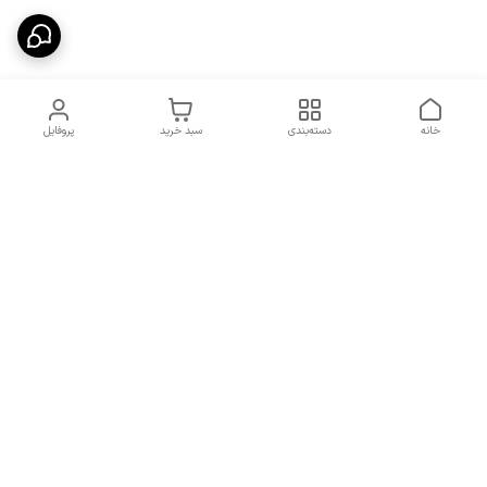
خانه
دسته‌بندی
سبد خرید
پروفایل
دسترسی سریع
شرایط تعویض و مرجوعی
تماس با ما
کالا
درباره ما
کد تخفیفات روزانه هوجی
کالا
نحوه پیگیری سفارشات و کد
مرسولات