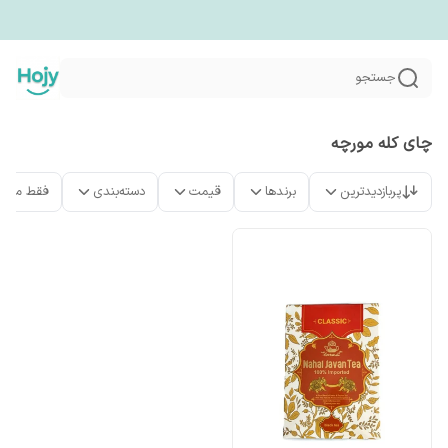
جستجو
چای کله مورچه
پربازدیدترین
برندها
قیمت
دسته‌بندی
فقط محص