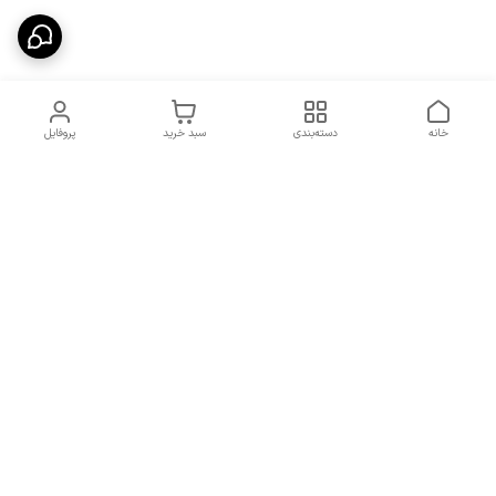
خانه
دسته‌بندی
سبد خرید
پروفایل
دسترسی سریع
شرایط تعویض و مرجوعی
تماس با ما
کالا
درباره ما
کد تخفیفات روزانه هوجی
کالا
نحوه پیگیری سفارشات و کد
مرسولات