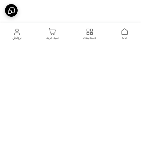
خانه
دسته‌بندی
سبد خرید
پروفایل
دسترسی سریع
شرایط تعویض و مرجوعی
تماس با ما
کالا
درباره ما
کد تخفیفات روزانه هوجی
کالا
نحوه پیگیری سفارشات و کد
مرسولات