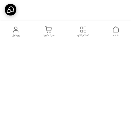
خانه
دسته‌بندی
سبد خرید
پروفایل
دسترسی سریع
شرایط تعویض و مرجوعی
تماس با ما
کالا
درباره ما
کد تخفیفات روزانه هوجی
کالا
نحوه پیگیری سفارشات و کد
مرسولات