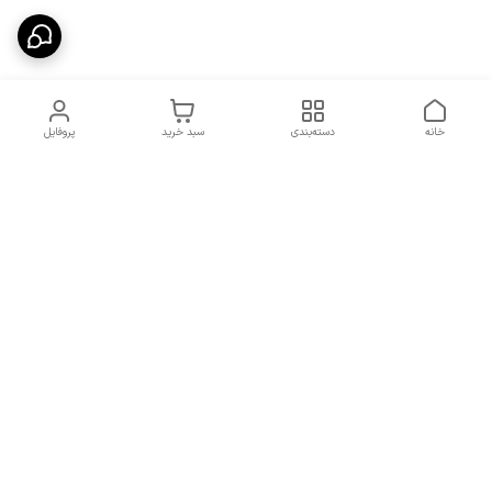
خانه
دسته‌بندی
سبد خرید
پروفایل
دسترسی سریع
شرایط تعویض و مرجوعی
تماس با ما
کالا
درباره ما
کد تخفیفات روزانه هوجی
کالا
نحوه پیگیری سفارشات و کد
مرسولات