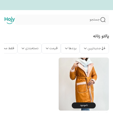
جستجو
پالتو زنانه
جدیدترین
برندها
قیمت
دسته‌بندی
فقط محصو
ناموجود