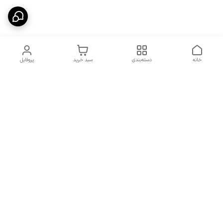
خانه
دسته‌بندی
سبد خرید
پروفایل
دسترسی سریع
شرایط تعویض و مرجوعی
تماس با ما
کالا
درباره ما
کد تخفیفات روزانه هوجی
کالا
نحوه پیگیری سفارشات و کد
مرسولات