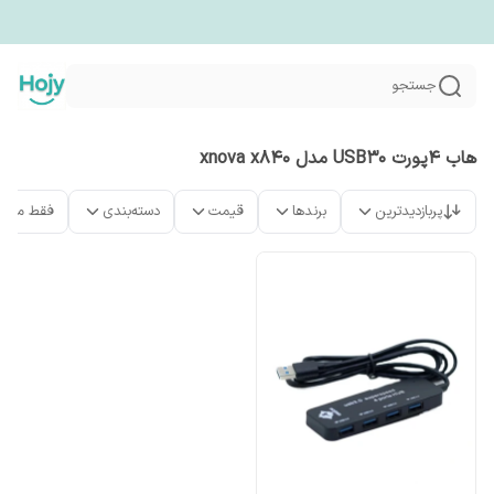
جستجو
هاب ۴پورت USB30 مدل xnova x840
پربازدیدترین
برندها
قیمت
دسته‌بندی
فقط محص