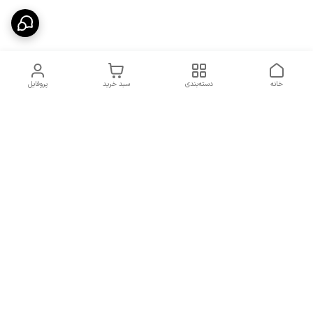
خانه
دسته‌بندی
سبد خرید
پروفایل
دسترسی سریع
شرایط تعویض و مرجوعی
تماس با ما
کالا
درباره ما
کد تخفیفات روزانه هوجی
کالا
نحوه پیگیری سفارشات و کد
مرسولات