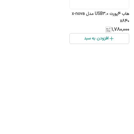
هاب ۴پورت USB3.0 مدل x-nova
x840
۱٬۷۸۰٬۰۰۰
افزودن به سبد