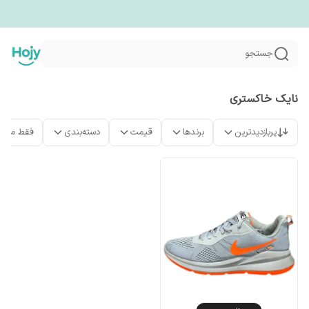
جستجو
نایک خاکستری
پربازدیدترین
برندها
قیمت
دسته‌بندی
فقط محص