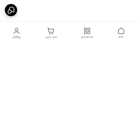
خانه
دسته‌بندی
سبد خرید
پروفایل
دسترسی سریع
شرایط تعویض و مرجوعی
تماس با ما
کالا
درباره ما
کد تخفیفات روزانه هوجی
کالا
نحوه پیگیری سفارشات و کد
مرسولات