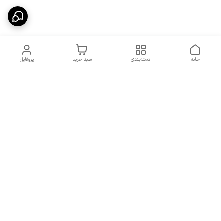
خانه
دسته‌بندی
سبد خرید
پروفایل
دسترسی سریع
شرایط تعویض و مرجوعی
تماس با ما
کالا
درباره ما
کد تخفیفات روزانه هوجی
کالا
نحوه پیگیری سفارشات و کد
مرسولات