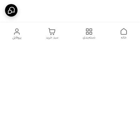
خانه
دسته‌بندی
سبد خرید
پروفایل
دسترسی سریع
شرایط تعویض و مرجوعی
تماس با ما
کالا
درباره ما
کد تخفیفات روزانه هوجی
کالا
نحوه پیگیری سفارشات و کد
مرسولات