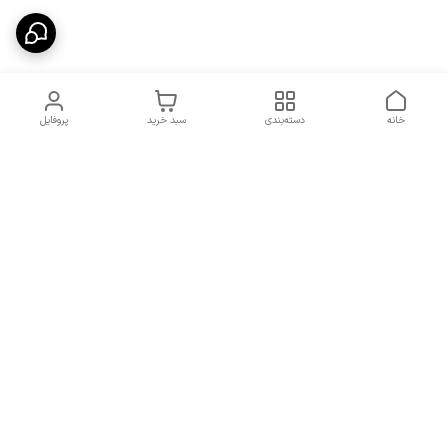
خانه
دسته‌بندی
سبد خرید
پروفایل
دسترسی سریع
شرایط تعویض و مرجوعی
تماس با ما
کالا
درباره ما
کد تخفیفات روزانه هوجی
کالا
نحوه پیگیری سفارشات و کد
مرسولات