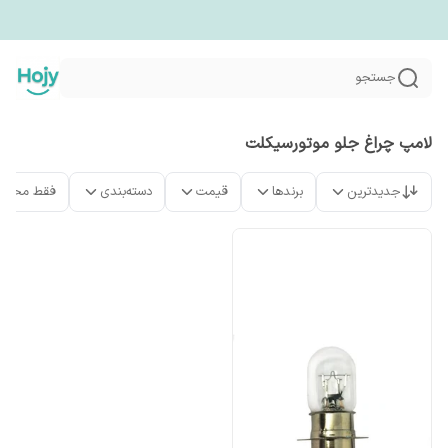
جستجو
لامپ چراغ جلو موتورسیکلت
جدیدترین
برندها
قیمت
دسته‌بندی
فقط محصو