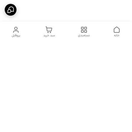
خانه
دسته‌بندی
سبد خرید
پروفایل
دسترسی سریع
شرایط تعویض و مرجوعی
تماس با ما
کالا
درباره ما
کد تخفیفات روزانه هوجی
کالا
نحوه پیگیری سفارشات و کد
مرسولات