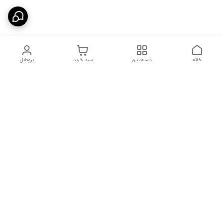
خانه
دسته‌بندی
سبد خرید
پروفایل
دسترسی سریع
شرایط تعویض و مرجوعی
تماس با ما
کالا
درباره ما
کد تخفیفات روزانه هوجی
کالا
نحوه پیگیری سفارشات و کد
مرسولات