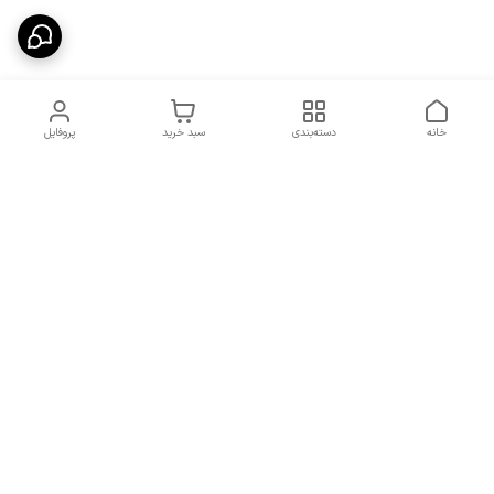
خانه
دسته‌بندی
سبد خرید
پروفایل
دسترسی سریع
شرایط تعویض و مرجوعی
تماس با ما
کالا
درباره ما
کد تخفیفات روزانه هوجی
کالا
نحوه پیگیری سفارشات و کد
مرسولات