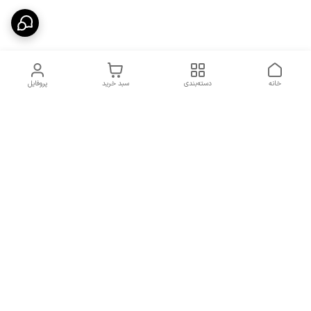
خانه
دسته‌بندی
سبد خرید
پروفایل
دسترسی سریع
شرایط تعویض و مرجوعی
تماس با ما
کالا
درباره ما
کد تخفیفات روزانه هوجی
کالا
نحوه پیگیری سفارشات و کد
مرسولات