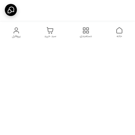
خانه
دسته‌بندی
سبد خرید
پروفایل
دسترسی سریع
شرایط تعویض و مرجوعی
تماس با ما
کالا
درباره ما
کد تخفیفات روزانه هوجی
کالا
نحوه پیگیری سفارشات و کد
مرسولات