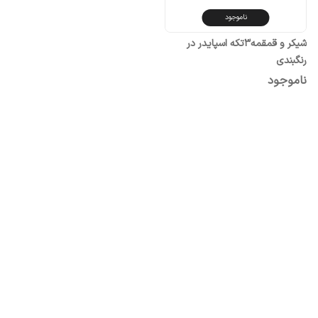
ناموجود
شیکر و قمقمه۳تکه اسپایدر در
رنگبندی
ناموجود