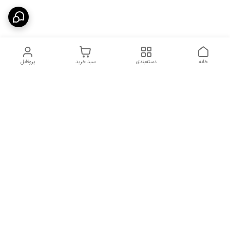
خانه
دسته‌بندی
سبد خرید
پروفایل
دسترسی سریع
شرایط تعویض و مرجوعی
تماس با ما
کالا
درباره ما
کد تخفیفات روزانه هوجی
کالا
نحوه پیگیری سفارشات و کد
مرسولات