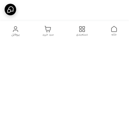
خانه
دسته‌بندی
سبد خرید
پروفایل
دسترسی سریع
شرایط تعویض و مرجوعی
تماس با ما
کالا
درباره ما
کد تخفیفات روزانه هوجی
کالا
نحوه پیگیری سفارشات و کد
مرسولات