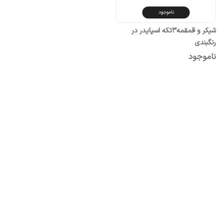
ناموجود
شیکر و قمقمه۳تکه اسپایدر در
رنگبندی
ناموجود