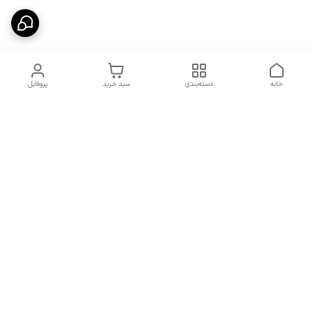
خانه
دسته‌بندی
سبد خرید
پروفایل
دسترسی سریع
شرایط تعویض و مرجوعی
تماس با ما
کالا
درباره ما
کد تخفیفات روزانه هوجی
کالا
نحوه پیگیری سفارشات و کد
مرسولات