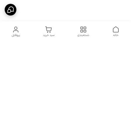
خانه
دسته‌بندی
سبد خرید
پروفایل
دسترسی سریع
شرایط تعویض و مرجوعی
تماس با ما
کالا
درباره ما
کد تخفیفات روزانه هوجی
کالا
نحوه پیگیری سفارشات و کد
مرسولات