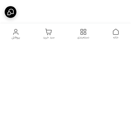
خانه
دسته‌بندی
سبد خرید
پروفایل
دسترسی سریع
شرایط تعویض و مرجوعی
تماس با ما
کالا
درباره ما
کد تخفیفات روزانه هوجی
کالا
نحوه پیگیری سفارشات و کد
مرسولات