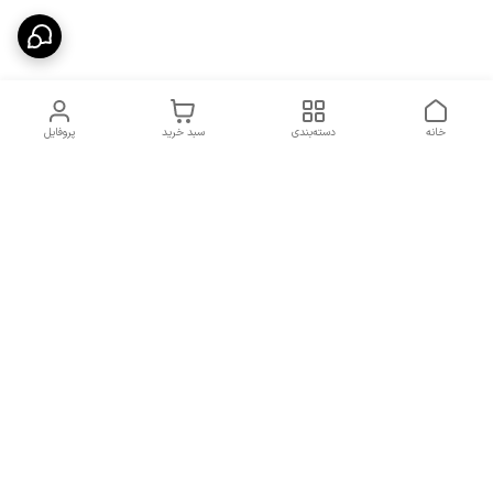
خانه
دسته‌بندی
سبد خرید
پروفایل
دسترسی سریع
شرایط تعویض و مرجوعی
تماس با ما
کالا
درباره ما
کد تخفیفات روزانه هوجی
کالا
نحوه پیگیری سفارشات و کد
مرسولات