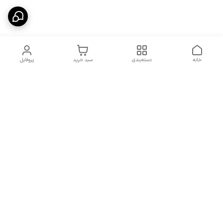
خانه
دسته‌بندی
سبد خرید
پروفایل
دسترسی سریع
شرایط تعویض و مرجوعی
تماس با ما
کالا
درباره ما
کد تخفیفات روزانه هوجی
کالا
نحوه پیگیری سفارشات و کد
مرسولات