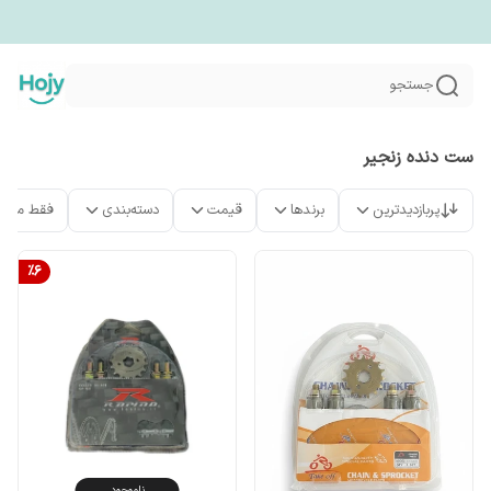
جستجو
ست دنده زنجیر
پربازدیدترین
برندها
قیمت
دسته‌بندی
فقط محص
%
6
ناموجود