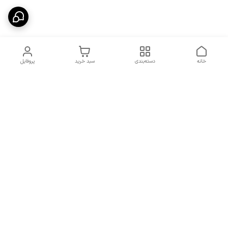
خانه
دسته‌بندی
سبد خرید
پروفایل
دسترسی سریع
شرایط تعویض و مرجوعی
تماس با ما
کالا
درباره ما
کد تخفیفات روزانه هوجی
کالا
نحوه پیگیری سفارشات و کد
مرسولات